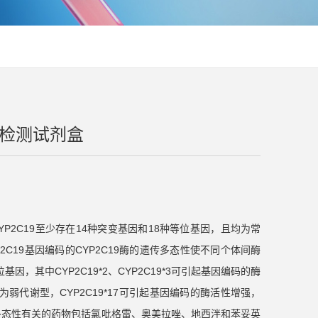
酸检测试剂盒
现CYP2C19至少存在14种突变基因和18种等位基因，且均为常
P2C19基因编码的CYP2C19酶的遗传多态性使不同个体间酶
位基因，其中CYP2C19*2、CYP2C19*3可引起基因编码的酶
*3/*3为弱代谢型，CYP2C19*17可引起基因编码的酶活性增强，
YP2C19多态性有关的药物包括氯吡格雷、奥美拉唑、地西泮和苯妥英