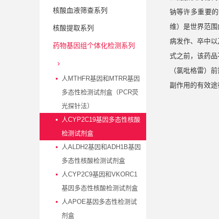
核酸血液筛查系列
钠等许多重要的
维）是世界范围
核酸提取系列
病发作、卒中以
药物基因组个体化检测系列
式之前，该药品
（氯吡格雷）前
人MTHFR基因和MTRR基因
副作用的有效途
多态性检测试剂盒（PCR荧
光探针法）
人CYP2C19基因多态性核酸
检测试剂盒
人ALDH2基因和ADH1B基因
多态性核酸检测试剂盒
人CYP2C9基因和VKORC1
基因多态性核酸检测试剂盒
人APOE基因多态性检测试
剂盒